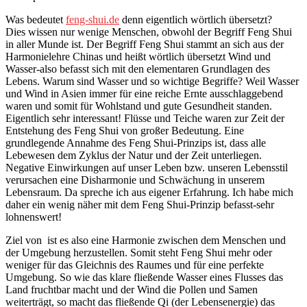
Was bedeutet
feng-shui.de
denn eigentlich wörtlich übersetzt?
Dies wissen nur wenige Menschen, obwohl der Begriff Feng Shui
in aller Munde ist. Der Begriff Feng Shui stammt an sich aus der
Harmonielehre Chinas und heißt wörtlich übersetzt Wind und
Wasser-also befasst sich mit den elementaren Grundlagen des
Lebens. Warum sind Wasser und so wichtige Begriffe? Weil Wasser
und Wind in Asien immer für eine reiche Ernte ausschlaggebend
waren und somit für Wohlstand und gute Gesundheit standen.
Eigentlich sehr interessant! Flüsse und Teiche waren zur Zeit der
Entstehung des Feng Shui von großer Bedeutung. Eine
grundlegende Annahme des Feng Shui-Prinzips ist, dass alle
Lebewesen dem Zyklus der Natur und der Zeit unterliegen.
Negative Einwirkungen auf unser Leben bzw. unseren Lebensstil
verursachen eine Disharmonie und Schwächung in unserem
Lebensraum. Da spreche ich aus eigener Erfahrung. Ich habe mich
daher ein wenig näher mit dem Feng Shui-Prinzip befasst-sehr
lohnenswert!
Ziel von
ist es also eine Harmonie zwischen dem Menschen und
der Umgebung herzustellen. Somit steht Feng Shui mehr oder
weniger für das Gleichnis des Raumes und für eine perfekte
Umgebung. So wie das klare fließende Wasser eines Flusses das
Land fruchtbar macht und der Wind die Pollen und Samen
weiterträgt, so macht das fließende Qi (der Lebensenergie) das