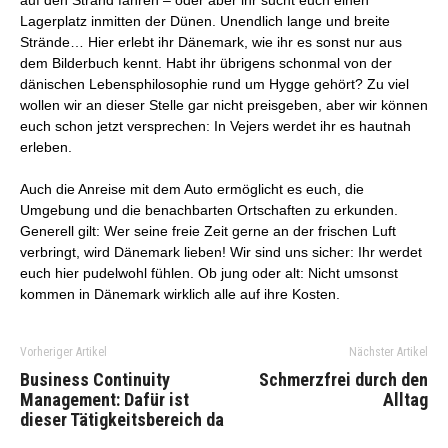
auf den Strand fahren – oder aber ihr sucht euch einen
Lagerplatz inmitten der Dünen. Unendlich lange und breite
Strände… Hier erlebt ihr Dänemark, wie ihr es sonst nur aus
dem Bilderbuch kennt. Habt ihr übrigens schonmal von der
dänischen Lebensphilosophie rund um Hygge gehört? Zu viel
wollen wir an dieser Stelle gar nicht preisgeben, aber wir können
euch schon jetzt versprechen: In Vejers werdet ihr es hautnah
erleben.
Auch die Anreise mit dem Auto ermöglicht es euch, die
Umgebung und die benachbarten Ortschaften zu erkunden.
Generell gilt: Wer seine freie Zeit gerne an der frischen Luft
verbringt, wird Dänemark lieben! Wir sind uns sicher: Ihr werdet
euch hier pudelwohl fühlen. Ob jung oder alt: Nicht umsonst
kommen in Dänemark wirklich alle auf ihre Kosten.
Vorheriger Artikel
Nächster Artikel
Business Continuity
Schmerzfrei durch den
Management: Dafür ist
Alltag
dieser Tätigkeitsbereich da