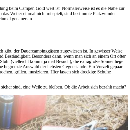
teilung beim Campen Gold wert ist. Normalerweise ist es die Nähe zur
n das Wetter einmal nicht mitspielt, sind bestimmte Platzwunder
einmal genauer an.
ch gibt, der Dauercampinggästen zugewiesen ist. In gewisser Weise
nd Beständigkeit. Besonders dann, wenn man sich an einem Ort öfter
Stuhl (vielleicht kommt ja mal Besuch), die extragroße Sonnenliege –
ne begrenzte Auswahl der liebsten Gegenstände. Ein Vorzelt gepaart
chen, grillen, musizieren. Hier lassen sich dreckige Schuhe
icher sind, eine Weile zu bleiben. Ob die Arbeit sich bezahlt macht?