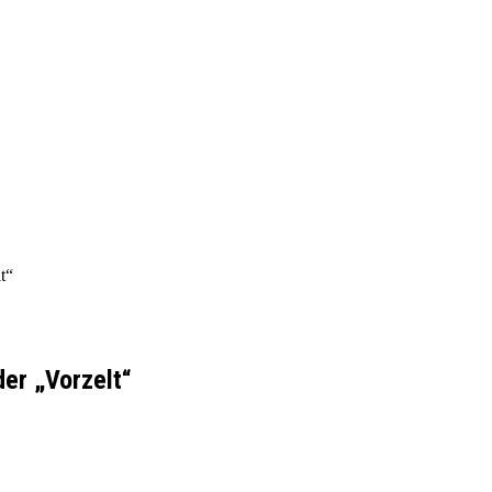
t“
er „Vorzelt“