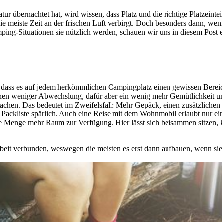
tur übernachtet hat, wird wissen, dass Platz und die richtige Platzein
ie meiste Zeit an der frischen Luft verbirgt. Doch besonders dann, wen
ping-Situationen sie nützlich werden, schauen wir uns in diesem Post 
t, dass es auf jedem herkömmlichen Campingplatz einen gewissen Berei
chen weniger Abwechslung, dafür aber ein wenig mehr Gemütlichkeit u
achen. Das bedeutet im Zweifelsfall: Mehr Gepäck, einen zusätzlichen 
e Packliste spärlich. Auch eine Reise mit dem Wohnmobil erlaubt nur ei
 Menge mehr Raum zur Verfügung. Hier lässt sich beisammen sitzen, ko
beit verbunden, weswegen die meisten es erst dann aufbauen, wenn sie s