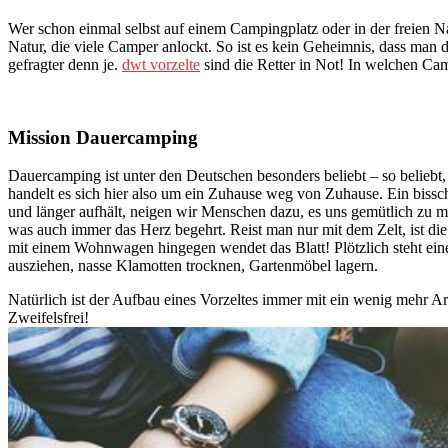
Wer schon einmal selbst auf einem Campingplatz oder in der freien Na
Natur, die viele Camper anlockt. So ist es kein Geheimnis, dass man d
gefragter denn je.
dwt vorzelte
sind die Retter in Not! In welchen Cam
Mission Dauercamping
Dauercamping ist unter den Deutschen besonders beliebt – so belieb
handelt es sich hier also um ein Zuhause weg von Zuhause. Ein biss
und länger aufhält, neigen wir Menschen dazu, es uns gemütlich zu m
was auch immer das Herz begehrt. Reist man nur mit dem Zelt, ist di
mit einem Wohnwagen hingegen wendet das Blatt! Plötzlich steht eine
ausziehen, nasse Klamotten trocknen, Gartenmöbel lagern.
Natürlich ist der Aufbau eines Vorzeltes immer mit ein wenig mehr Ar
Zweifelsfrei!