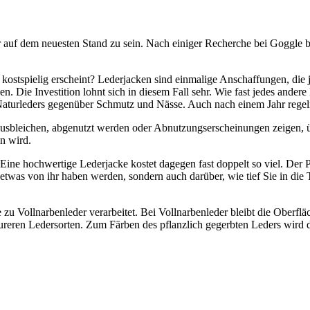
auf dem neuesten Stand zu sein. Nach einiger Recherche bei Goggle bi
as kostspielig erscheint? Lederjacken sind einmalige Anschaffungen, di
Die Investition lohnt sich in diesem Fall sehr. Wie fast jedes andere K
es Naturleders gegenüber Schmutz und Nässe. Auch nach einem Jahr reg
sbleichen, abgenutzt werden oder Abnutzungserscheinungen zeigen, übe
n wird.
Eine hochwertige Lederjacke kostet dagegen fast doppelt so viel. Der Pr
e etwas von ihr haben werden, sondern auch darüber, wie tief Sie in die
u Vollnarbenleder verarbeitet. Bei Vollnarbenleder bleibt die Oberfläc
teureren Ledersorten. Zum Färben des pflanzlich gegerbten Leders wird 