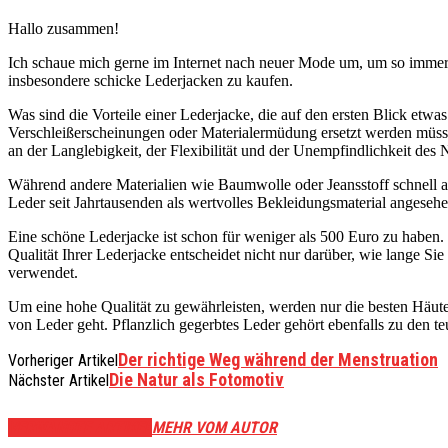
Hallo zusammen!
Ich schaue mich gerne im Internet nach neuer Mode um, um so immer 
insbesondere schicke Lederjacken zu kaufen.
Was sind die Vorteile einer Lederjacke, die auf den ersten Blick etw
Verschleißerscheinungen oder Materialermüdung ersetzt werden müssen. 
an der Langlebigkeit, der Flexibilität und der Unempfindlichkeit d
Während andere Materialien wie Baumwolle oder Jeansstoff schnell au
Leder seit Jahrtausenden als wertvolles Bekleidungsmaterial angesehe
Eine schöne Lederjacke ist schon für weniger als 500 Euro zu haben. 
Qualität Ihrer Lederjacke entscheidet nicht nur darüber, wie lange Si
verwendet.
Um eine hohe Qualität zu gewährleisten, werden nur die besten Häute z
von Leder geht. Pflanzlich gegerbtes Leder gehört ebenfalls zu den 
Der richtige Weg während der Menstruation
Vorheriger Artikel
Die Natur als Fotomotiv
Nächster Artikel
VERWANDTE ARTIKEL
MEHR VOM AUTOR