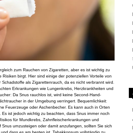
ergleich zum Rauchen von Zigaretten, aber es ist wichtig zu
isiken birgt. Hier sind einige der potenziellen Vorteile von
Schadstoffe als Zigarettenrauch, da es nicht verbrannt wird.
achten Erkrankungen wie Lungenkrebs, Herzkrankheiten und
ucher: Da Snus rauchlos ist, wird keine Second-Hand-
Nichtraucher in der Umgebung verringert. Bequemlichkeit:
ine Feuerzeuge oder Aschenbecher. Es kann auch in Orten
 Es ist jedoch wichtig zu beachten, dass Snus immer noch
s Risikos für Mundkrebs, Zahnfleischerkrankungen und
f Snus umzusteigen oder damit anzufangen, sollten Sie sich
ist und dass es am besten ist, Tabakkonsum vollständig zu