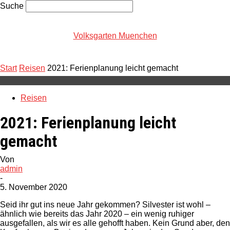
Suche
PASSWORT-WIEDERHERSTELLUNG
ANMELDEN
Herzlich willkommen!
Volksgarten Muenchen
Melde dich in deinem Konto an
Start
Reisen
2021: Ferienplanung leicht gemacht
Ihr Benutzername
Reisen
Ihr Passwort
2021: Ferienplanung leicht
gemacht
Passwort vergessen?
Von
admin
-
5. November 2020
Passwort zurücksetzen
Seid ihr gut ins neue Jahr gekommen? Silvester ist wohl –
ähnlich wie bereits das Jahr 2020 – ein wenig ruhiger
ausgefallen, als wir es alle gehofft haben. Kein Grund aber, den