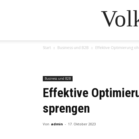
Vol
Start
Business und B2B
Effektive Optimierung o
Business und B2B
Effektive Optimier
sprengen
Von
admin
-
17. Oktober 2023