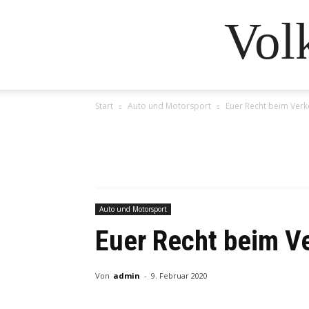
Vol
Start
Auto und Motorsport
Euer Recht beim Verk
Auto und Motorsport
Euer Recht beim Ve
Von
admin
-
9. Februar 2020