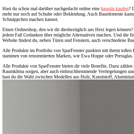
Hast du schon mal darüber nachgedacht online eine
haustür kaufen
? 
mehr nur noch auf Schuhe oder Bekleidung. Auch Bauelemente kannst du 
Schnäppchen machen kannst.
Einen Onlineshop, den wir dir diesbezüglich ans Herz legen können? Di
jedem Fall Gedanken über mögliche Alternativen machen. Und die find
Website findest du, neben Türen und Fenstern, auch verschiedene Bau
Alle Produkte im Portfolio von SparFenster punkten mit ihrem tollen P
stammen von renommierten Marken, wie Ewa Hoppe oder Pressglas.
Alle Produkte von SparFenster bieten dir viele Benefits. Dazu zählen 
Raumklima sorgen, aber auch einbruchhemmende Verriegelungen und sp
hast du die Wahl zwischen Modellen aus Holz, Kunststoff, Alumini